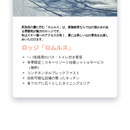
尻別岳の麓に佇む「ロムルス」は、家族経営ならではの温かみのあ
る雰囲気が魅力のロッジです。
冬はスキー場へのアクセスが良く、夏には美しい山の景色をお楽し
みいただけます。
ロッジ「ロムルス」
1～3名様用のバス・トイレ付き客室
冬季限定｜スキーリゾート往復シャトルサービス
（無料）
コンチネンタルブレックファスト
自炊可能な設備の整ったキッチン
各フロアに広々としたダイニングエリア