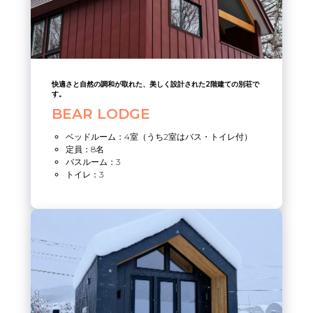
快適さと自然の調和が取れた、美しく設計された2階建ての別荘で
す。
BEAR LODGE
ベッドルーム：4室（うち2室はバス・トイレ付）
定員：8名
バスルーム：3
トイレ：3