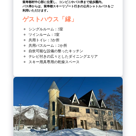
留寿都村中心部に位置し、コンビニやバス停まで徒歩圏内。
バス停からは、留寿都スキーリゾート行きの公共シャトルバスをご
利用いただけます。
ゲストハウス「縁」
シングルルーム：3室
ツインルーム：3室
共用トイレ：3か所
共用バスルーム：2か所
自炊可能な設備の整ったキッチン
テレビ付きの広々としたダイニングエリア
スキー用具専用の乾燥スペース